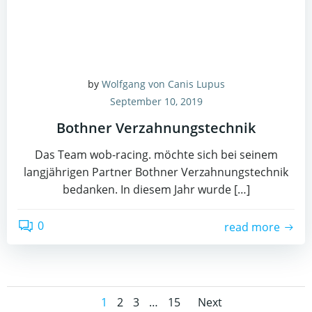
by
Wolfgang von Canis Lupus
September 10, 2019
Bothner Verzahnungstechnik
Das Team wob-racing. möchte sich bei seinem
langjährigen Partner Bothner Verzahnungstechnik
bedanken. In diesem Jahr wurde […]
0
read more
Posts
Posts
Page
Page
Page
Page
1
2
3
…
15
Next