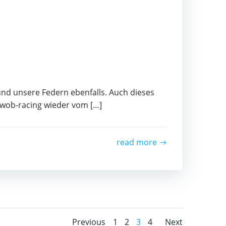
nd unsere Federn ebenfalls. Auch dieses
wob-racing wieder vom […]
read more
Page
Page
Page
Page
Previous
1
2
3
4
Next