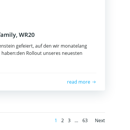
family, WR20
nstein gefeiert, auf den wir monatelang
et haben:den Rollout unseres neuesten
read more
Posts
Posts
Page
Page
Page
Page
1
2
3
…
63
Next