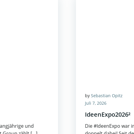
by
Sebastian Opitz
Juli 7, 2026
IdeenExpo2026²
langjährige und
Die #IdeenExpo war i
t Group zählt […]
doppelt dabei! Seit de