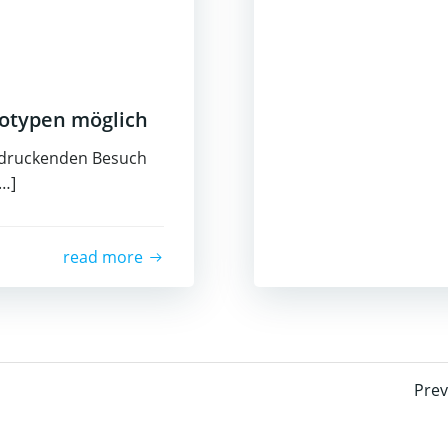
totypen möglich
indruckenden Besuch
[…]
read more
P
Prev