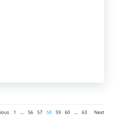
osts
Posts
Posts
Page
Page
Page
Page
Page
Page
Page
ious
1
…
56
57
58
59
60
…
63
Next