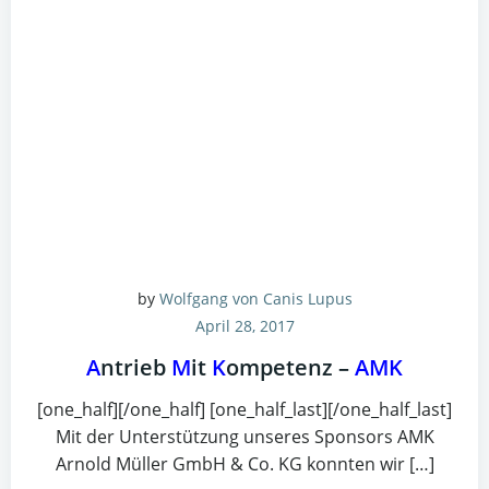
by
Wolfgang von Canis Lupus
April 28, 2017
A
ntrieb
M
it
K
ompetenz –
AMK
[one_half][/one_half] [one_half_last][/one_half_last]
Mit der Unterstützung unseres Sponsors AMK
Arnold Müller GmbH & Co. KG konnten wir […]