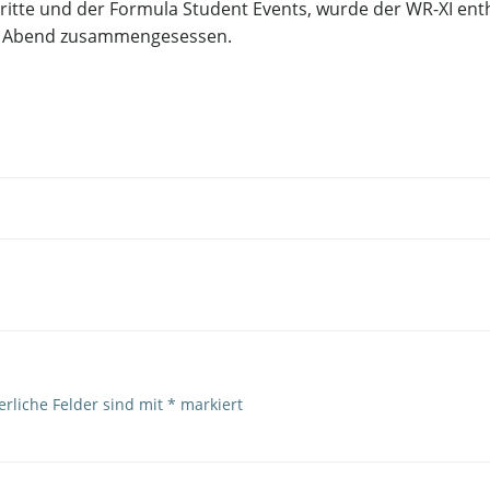
ritte und der Formula Student Events, wurde der WR-XI enth
den Abend zusammengesessen.
Post
navigation
erliche Felder sind mit
*
markiert