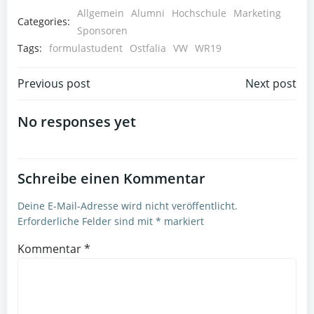
Allgemein
Alumni
Hochschule
Marketing
Categories:
Sponsoren
Tags:
formulastudent
Ostfalia
VW
WR19
Post
Post
Previous post
Next post
navigation
navigation
No responses yet
Schreibe einen Kommentar
Deine E-Mail-Adresse wird nicht veröffentlicht.
Erforderliche Felder sind mit
*
markiert
Kommentar
*