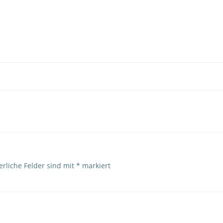
Post
navigation
erliche Felder sind mit
*
markiert